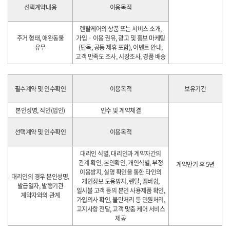
선택계약내용
이용목적
렌탈케어의 상품 또는 서비스 소개,
주거 형태, 애완동물
가입 · 이용 권유, 광고 및 홍보 마케팅
유무
(단독, 공동 제휴 포함), 이벤트 안내,
고객 만족도 조사, 시장조사, 경품 배송
필수계약 및 인수확인
이용목적
보유기간
본인성명, 직인(법인)
인수 및 계약체결
선택계약 및 인수확인
이용목적
대리인 식별, 대리인과 계약자간의
관계 확인, 본인확인, 개인식별, 부정
계약만기 후 5년
이용방지, 실명 확인을 통한 타인의
대리인의 경우 본인성명,
개인정보 도용방지, 렌탈, 멤버쉽,
발급일자, 발행기관
일시불 고객 등의 본인 사용제품 확인,
계약자와의 관계
가입의사 확인, 불만처리 등 민원처리,
고지사항 전달, 고객 맞춤 케어 서비스
제공