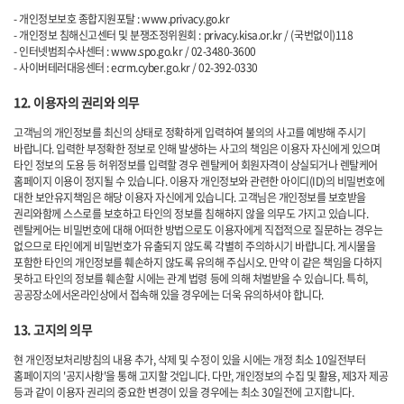
- 개인정보보호 종합지원포탈 :
www.privacy.go.kr
- 개인정보 침해신고센터 및 분쟁조정위원회 :
privacy.kisa.or.kr
/ (국번없이)118
- 인터넷범죄수사센터 :
www.spo.go.kr
/ 02-3480-3600
- 사이버테러대응센터 :
ecrm.cyber.go.kr
/ 02-392-0330
12. 이용자의 권리와 의무
고객님의 개인정보를 최신의 상태로 정확하게 입력하여 불의의 사고를 예방해 주시기
바랍니다. 입력한 부정확한 정보로 인해 발생하는 사고의 책임은 이용자 자신에게 있으며
타인 정보의 도용 등 허위정보를 입력할 경우 렌탈케어 회원자격이 상실되거나 렌탈케어
홈페이지 이용이 정지될 수 있습니다. 이용자 개인정보와 관련한 아이디(ID)의 비밀번호에
대한 보안유지책임은 해당 이용자 자신에게 있습니다. 고객님은 개인정보를 보호받을
권리와함께 스스로를 보호하고 타인의 정보를 침해하지 않을 의무도 가지고 있습니다.
렌탈케어는 비밀번호에 대해 어떠한 방법으로도 이용자에게 직접적으로 질문하는 경우는
없으므로 타인에게 비밀번호가 유출되지 않도록 각별히 주의하시기 바랍니다. 게시물을
포함한 타인의 개인정보를 훼손하지 않도록 유의해 주십시오. 만약 이 같은 책임을 다하지
못하고 타인의 정보를 훼손할 시에는 관계 법령 등에 의해 처벌받을 수 있습니다. 특히,
공공장소에서온라인상에서 접속해 있을 경우에는 더욱 유의하셔야 합니다.
13. 고지의 의무
현 개인정보처리방침의 내용 추가, 삭제 및 수정이 있을 시에는 개정 최소 10일전부터
홈페이지의 '공지사항'을 통해 고지할 것입니다. 다만, 개인정보의 수집 및 활용, 제3자 제공
등과 같이 이용자 권리의 중요한 변경이 있을 경우에는 최소 30일전에 고지합니다.