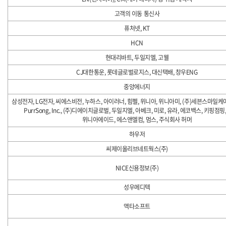
고객의 이동 통신사
퓨처넷, KT
HCN
현대리바트, 두일지엘, 고웰
CJ대한통운, 롯데글로벌로지스, 대신택배, 창우ENG
중앙에너지
삼성전자, LG전자, 씨에스비전, 누하스, 아이러너, 힘펠, 위니아, 위니아미, (주)세븐스마일케어
PurrSong, Inc., (주)디에이치글로벌, 두일지엘, 아베크, 미로, 유라, 에코백스, 키핑점핑
위니아에이드, 에스앤엘컴, 멈스, 주식회사 허머
하우저
씨제이올리브네트웍스(주)
NICE신용정보(주)
성우메디텍
액타소프트