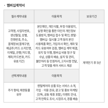
멤버십계약서
필수계약내용
이용목적
보유기간
본인확인, 개인식별, 부정 이용방지,
고객명, 사업자번호,
실명 확인을 통한 타인의 개인정보
생년월일, 성별,
도용방지, 멤버십 접수 및 확인, 렌탈·
전화번호, 주소,
멤버십·일시불 고객 등의 본인
결제정보(결제구분,
사용제품 확인, 가입의사 확인, 계좌 및
예금주/카드 소지인명,
카드 유효여부 검증, 멤버십 계약 체결,
이체일, 은행/카드명,
유지 및 이행, 멤버십 비용 청구 및
계좌/카드번호, 카드
수납, 상품의 배송, 설치 및 관리,
유효기간)
불만처리 등 민원처리, 고지사항 전달,
계약만기 후 5년
고객 맞춤 케어 서비스 제공
선택계약내용
이용목적
렌탈케어의 상품 또는 서비스 소개,
주거 형태, 애완동물
가입 · 이용 권유, 광고 및 홍보 마케팅
유무
(단독, 공동 제휴 포함), 이벤트 안내,
고객 만족도 조사, 시장조사, 경품 배송