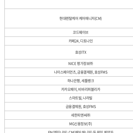
현대렌탈케어 케어매니저(CM)
코드웨이브
카페24, 디토나인
효성ITX
NICE 평가정보㈜
나이스페이먼츠, 금융결제원, 효성FMS
하나은행, 세틀뱅크
카카오페이, 비바리퍼블리카
스마트빌, 나라빌
금융결제원, 효성FMS
세한피엔씨㈜
MG신용정보(주)
EN(엔지니어), CM(케어 매니저) 등 위임 계약자