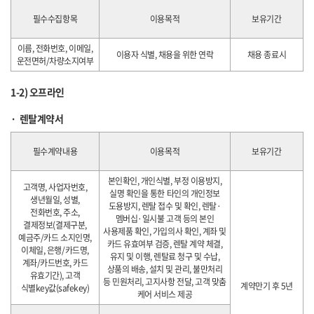
필수수집항목
이용목적
보유기간
이름, 전화번호, 이메일,
이용자 식별, 채용을 위한 연락
채용 종료시
운전면허/차량소지여부
1-2) 오프라인
렌탈계약서
필수계약내용
이용목적
보유기간
본인확인, 개인식별, 부정 이용방지,
고객명, 사업자번호,
실명 확인을 통한 타인의 개인정보
생년월일, 성별,
도용방지, 렌탈 접수 및 확인, 렌탈·
전화번호, 주소,
멤버십·일시불 고객 등의 본인
결제정보(결제구분,
사용제품 확인, 가입의사 확인, 계좌 및
예금주/카드 소지인명,
카드 유효여부 검증, 렌탈 계약 체결,
이체일, 은행/카드명,
유지 및 이행, 렌탈료 청구 및 수납,
계좌/카드번호, 카드
상품의 배송, 설치 및 관리, 불만처리
유효기간), 고객
등 민원처리, 고지사항 전달, 고객 맞춤
계약만기 후 5년
식별key값(safekey)
케어 서비스 제공